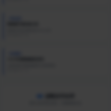
平台公告
数据源升级完成公告
数据同步延迟降低至50ms以内
2026-07-16
行业资讯
2026年度数据报告发布
全面回顾年度数据趋势与预测表现
2026-07-14
战略合作伙伴
携手业界领先机构，共建数据生态