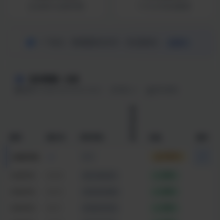
企业级SSL加密传输
7×24小时在线服务
广告位 · 数据服务合作 · 欢迎垂询
招商中
实时预测 · 分析
更新于 2026-08-08 04:19:41
算法 v1
黑马预测
预
测
结
期号
倒计时
开奖号码
果
状态
操作
--
--
预测中
3466796
3466795
04:18
6+7+8=21
命中
3466794
04:14
4+0+2=06
命中
3466793
04:11
0+8+4=12
命中