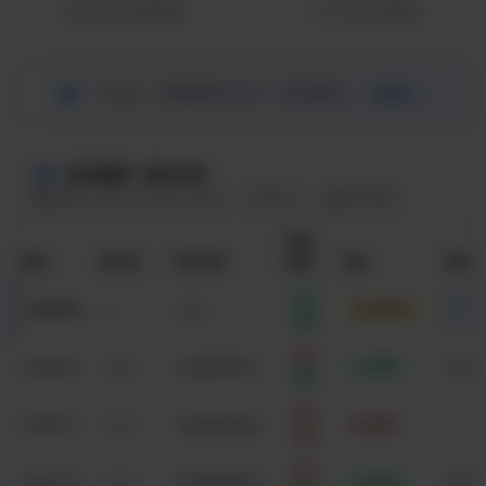
企业级SSL加密传输
7×24小时在线服务
广告位 · 数据服务合作 · 欢迎垂询
招商中
实时预测 · 组合分析
更新于 2026-08-08 03:26:06
算法 v1
黑马预测
预测
期号
倒计时
开奖号码
结果
状态
操作
小
--
3466781
--
预测中
双
大
3466780
03:25
0+4+7=11
命中
单双
单
小
3466779
03:22
8+8+9=25
未中
-
双
小
3466778
03:18
8+8+6=22
命中
单双