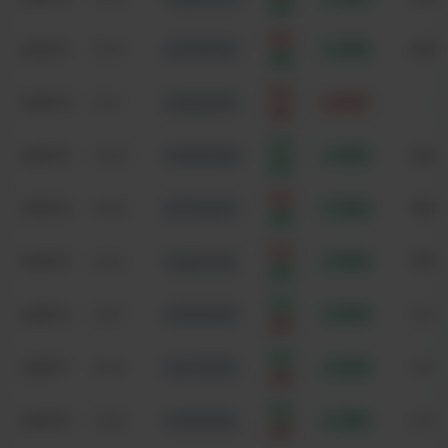
双
大
3466777
03:15
4+4+5=13
命中
单双
单
小
3466776
03:11
5+6+5=16
未中
-
单
小
3466775
03:08
6+0+0=06
命中
组合
双
大
3466774
03:04
0+1+0=01
命中
单双
单
小
3466773
03:01
4+9+1=14
命中
单双
双
小
3466772
02:57
2+2+3=07
命中
大小
双
小
3466771
02:54
1+1+2=04
命中
大小
单
大
3466770
02:50
7+6+5=18
命中
大小
单